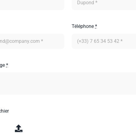
Téléphone
*
age
*
chier