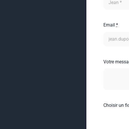
Email
*
Votre mess
Choisir un fi